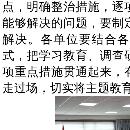
点，明确整治措施，逐
能够解决的问题，要制
解决。各单位要结合各
式，把学习教育、调查
项重点措施贯通起来，
走过场，切实将主题教