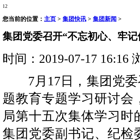
12
您当前的位置：
主页
>
集团快讯
>
集团新闻
>
集团党委召开“不忘初心、牢记
时间：2019-07-17 16:16
7月17日，集团党委
题教育专题学习研讨会
局第十五次集体学习时
集团党委副书记、纪检