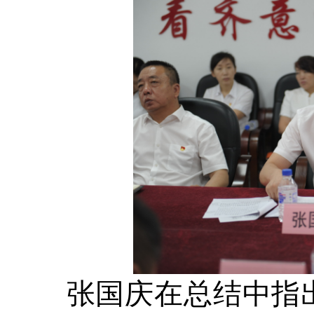
张国庆在总结中指出