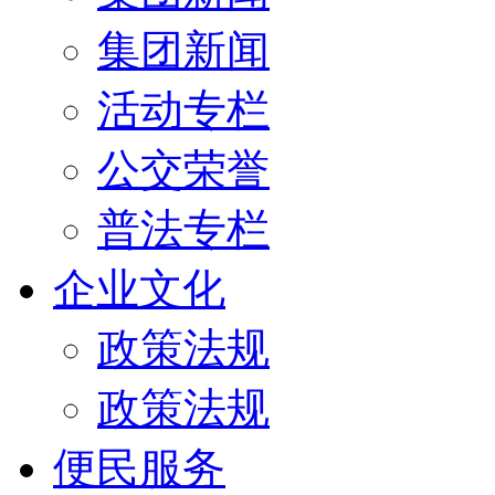
集团新闻
活动专栏
公交荣誉
普法专栏
企业文化
政策法规
政策法规
便民服务