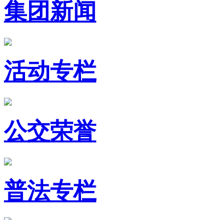
集团新闻
活动专栏
公交荣誉
普法专栏