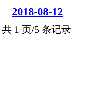
2018-08-12
共 1 页/5 条记录