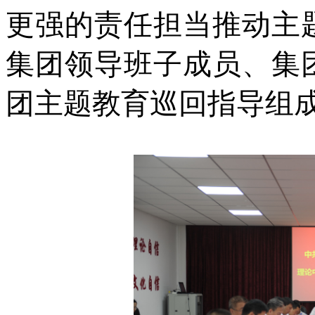
更强的责任担当推动主
集团领导班子成员、集
团主题教育巡回指导组