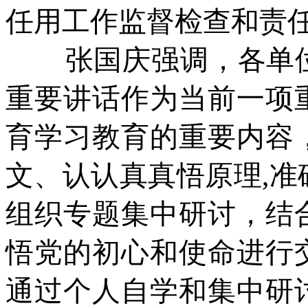
任用工作监督检查和责
张国庆强调，各单位
重要讲话作为当前一项
育学习教育的重要内容
文、认认真真悟原理,
组织专题集中研讨，结
悟党的初心和使命进行
通过个人自学和集中研