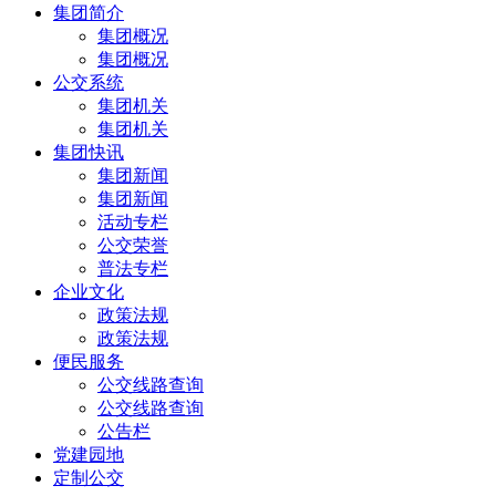
集团简介
集团概况
集团概况
公交系统
集团机关
集团机关
集团快讯
集团新闻
集团新闻
活动专栏
公交荣誉
普法专栏
企业文化
政策法规
政策法规
便民服务
公交线路查询
公交线路查询
公告栏
党建园地
定制公交