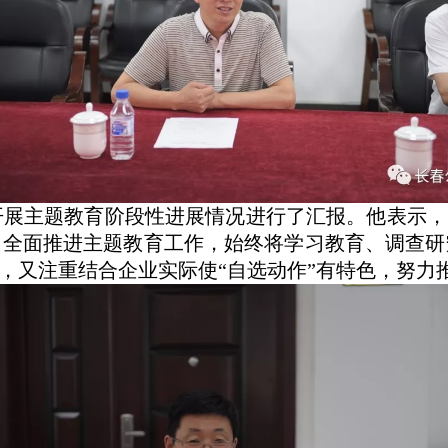
主题教育阶段性进展情况进行了汇报。他表示，“
，全面推进主题教育工作，始终将学习教育、调查研
位，又注重结合企业实际使“自选动作”有特色，努