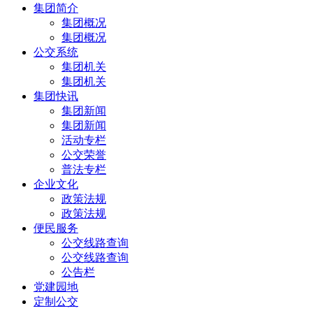
集团简介
集团概况
集团概况
公交系统
集团机关
集团机关
集团快讯
集团新闻
集团新闻
活动专栏
公交荣誉
普法专栏
企业文化
政策法规
政策法规
便民服务
公交线路查询
公交线路查询
公告栏
党建园地
定制公交